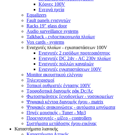
Κόρνες 100V
Ενεργά ηχεία
Equalizers
Fault panels ενισχυτών
Racks 19" glass door
Audio surveillance systems
Talkback - ενδοεπικοινωνία πλοίων
Vox cards - systems
Ενισχυτές πλοίων - εγκαταστάσεων 100V
Ενισχυτές 2 εισόδων προτεραιότητος
Ενισχυτές DC 24v - AC 230v πλοίων
Ενισχυτές πολλών καναλιών
Ενισχυτές εγκαταστάσεων 100V
Monitor ακουστικού ελέγχου
Τηλεχειρισμοί
Τοπικοί ρυθμιστές έντασης 100V
Τροφοδοτικά διανομής ράκ Dc/Ac
Φωτοσημάνσεις ξενοδοχείων - νοσοκομείων
Ψηφιακά κέντρα διανομής ήχου - matrix
Ψηφιακές ανακοινώσεις - αυτόματα μηνύματα
Πηγές μουσικής - Tuner - Mp3
Προενισχυτές - μίξερ - controllers
Συστήματα μετάδοσης ήχου-εικόνας
Καταστήματα λιανικής
Καταστήματα Αττικής