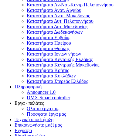
Καταστήματα Αν-Νοτ-Κεντρ.Πελοποννήσου
Καταστήματα Ανατ. Αιγαίου
Καταστήματα Ανατ. Μακεδονίας
Καταστήματα Δυτ. Πελοποννήσου
Καταστήματα Δυτ. Μακεδονίας
Καταστήματα Δωδεκανήσων
Καταστήματα Ευβοίας
Καταστήματα Ηπείρου
Καταστήματα Θράκης
Καταστήματα Ιονίων νήσων
Καταστήματα Κεντρικής Ελλάδας
Καταστήματα Κεντρικής Μακεδονίας
Καταστήματα Κρήτης
Καταστήματα Κυκλάδων
Καταστήματα Στερεάς Ελλάδας
Πληροφορική
Announcer 1.0
DMX Smart controller
Εργα - πελάτες
Ολα τα έργα μας
Πρόσφατα έργα μας
Τεχνική υποστήριξη
Επικοινωνήστε μαζί μας
Εγγραφή
Είσοδος μελών