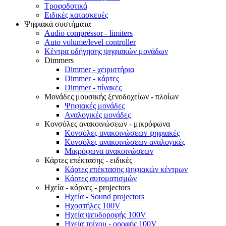
Τροφοδοτικά
Ειδικές κατασκευές
Ψηφιακά συστήματα
Audio compressor - limiters
Auto volume/level controller
Κέντρα οδήγησης ψηφιακών μονάδων
Dimmers
Dimmer - χειριστήρια
Dimmer - κάρτες
Dimmer - πίνακες
Μονάδες μουσικής ξενοδοχείων - πλοίων
Ψηφιακές μονάδες
Αναλογικές μονάδες
Κονσόλες ανακοινώσεων - μικρόφωνα
Κονσόλες ανακοινώσεων ψηφιακές
Κονσόλες ανακοινώσεων αναλογικές
Μικρόφωνα ανακοινώσεων
Κάρτες επέκτασης - ειδικές
Κάρτες επέκτασης ψηφιακών κέντρων
Κάρτες αυτοματισμών
Ηχεία - κόρνες - projectors
Ηχεία - Sound projectors
Ηχοστήλες 100V
Ηχεία ψευδοροφής 100V
Ηχεία τοίχου - οροφής 100V