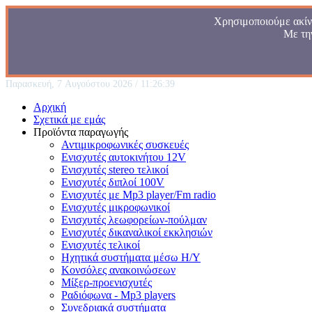
Χρησιμοποιούμε ακίνδ
Με τη
Παρασκευή, 7 Αυγούστου 2026 / 11:26:39
Αρχική
Σχετικά με εμάς
Προϊόντα παραγωγής
Αντιμικροφωνικές συσκευές
Ενισχυτές αυτοκινήτου 12V
Ενισχυτές stereo τελικοί
Ενισχυτές διπλοί 100V
Ενισχυτές με Mp3 player/Fm radio
Ενισχυτές μικροφωνικοί
Ενισχυτές λεωφορείων-πούλμαν
Ενισχυτές δικαναλικοί εκκλησιών
Ενισχυτές τελικοί
Ηχητικά συστήματα μέσω Η/Υ
Κονσόλες ανακοινώσεων
Μίξερ-προενισχυτές
Ραδιόφωνα - Mp3 players
Συνεδριακά συστήματα