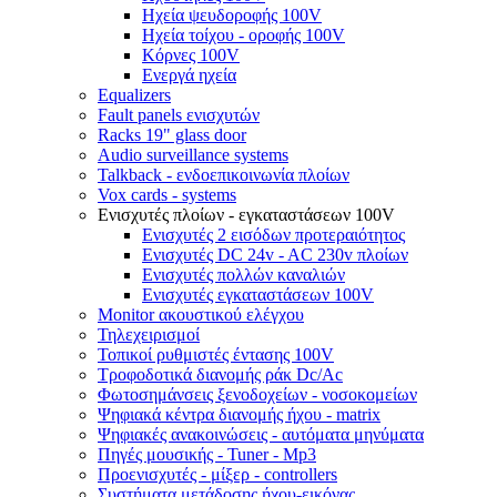
Ηχεία ψευδοροφής 100V
Ηχεία τοίχου - οροφής 100V
Κόρνες 100V
Ενεργά ηχεία
Equalizers
Fault panels ενισχυτών
Racks 19" glass door
Audio surveillance systems
Talkback - ενδοεπικοινωνία πλοίων
Vox cards - systems
Ενισχυτές πλοίων - εγκαταστάσεων 100V
Ενισχυτές 2 εισόδων προτεραιότητος
Ενισχυτές DC 24v - AC 230v πλοίων
Ενισχυτές πολλών καναλιών
Ενισχυτές εγκαταστάσεων 100V
Monitor ακουστικού ελέγχου
Τηλεχειρισμοί
Τοπικοί ρυθμιστές έντασης 100V
Τροφοδοτικά διανομής ράκ Dc/Ac
Φωτοσημάνσεις ξενοδοχείων - νοσοκομείων
Ψηφιακά κέντρα διανομής ήχου - matrix
Ψηφιακές ανακοινώσεις - αυτόματα μηνύματα
Πηγές μουσικής - Tuner - Mp3
Προενισχυτές - μίξερ - controllers
Συστήματα μετάδοσης ήχου-εικόνας