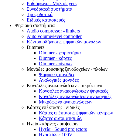
Ραδιόφωνα - Mp3 players
Συνεδριακά συστήματα
Τροφοδοτικά
Ειδικές κατασκευές
Ψηφιακά συστήματα
Audio compressor - limiters
Auto volume/level controller
Κέντρα οδήγησης ψηφιακών μονάδων
Dimmers
Dimmer - χειριστήρια
Dimmer - κάρτες
Dimmer - πίνακες
Μονάδες μουσικής ξενοδοχείων - πλοίων
Ψηφιακές μονάδες
Αναλογικές μονάδες
Κονσόλες ανακοινώσεων - μικρόφωνα
Κονσόλες ανακοινώσεων ψηφιακές
Κονσόλες ανακοινώσεων αναλογικές
Μικρόφωνα ανακοινώσεων
Κάρτες επέκτασης - ειδικές
Κάρτες επέκτασης ψηφιακών κέντρων
Κάρτες αυτοματισμών
Ηχεία - κόρνες - projectors
Ηχεία - Sound projectors
Ηχοστήλες 100V