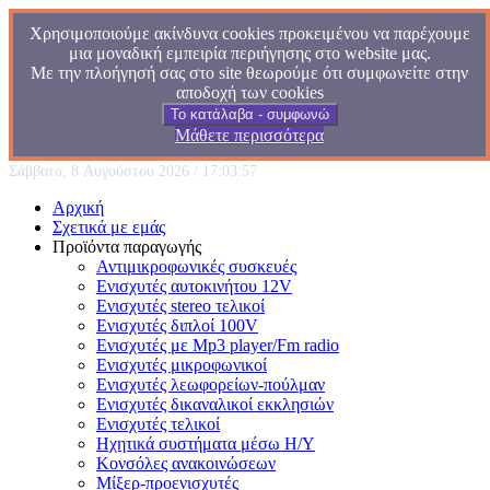
Χρησιμοποιούμε ακίνδυνα cookies προκειμένου να παρέχουμε
μια μοναδική εμπειρία περιήγησης στο website μας.
Με την πλοήγησή σας στο site θεωρούμε ότι συμφωνείτε στην
αποδοχή των cookies
Το κατάλαβα - συμφωνώ
Μάθετε περισσότερα
Σάββατο, 8 Αυγούστου 2026 / 17:03:57
Αρχική
Σχετικά με εμάς
Προϊόντα παραγωγής
Αντιμικροφωνικές συσκευές
Ενισχυτές αυτοκινήτου 12V
Ενισχυτές stereo τελικοί
Ενισχυτές διπλοί 100V
Ενισχυτές με Mp3 player/Fm radio
Ενισχυτές μικροφωνικοί
Ενισχυτές λεωφορείων-πούλμαν
Ενισχυτές δικαναλικοί εκκλησιών
Ενισχυτές τελικοί
Ηχητικά συστήματα μέσω Η/Υ
Κονσόλες ανακοινώσεων
Μίξερ-προενισχυτές