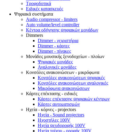
Τροφοδοτικά
Ειδικές κατασκευές
Ψηφιακά συστήματα
Audio compressor - limiters
Auto volume/level controller
Κέντρα οδήγησης ψηφιακών μονάδων
Dimmers
Dimmer - χειριστήρια
Dimmer - κάρτες
Dimmer - πίνακες
Μονάδες μουσικής ξενοδοχείων - πλοίων
Ψηφιακές μονάδες
Αναλογικές μονάδες
Κονσόλες ανακοινώσεων - μικρόφωνα
Κονσόλες ανακοινώσεων ψηφιακές
Κονσόλες ανακοινώσεων αναλογικές
Μικρόφωνα ανακοινώσεων
Κάρτες επέκτασης - ειδικές
Κάρτες επέκτασης ψηφιακών κέντρων
Κάρτες αυτοματισμών
Ηχεία - κόρνες - projectors
Ηχεία - Sound projectors
Ηχοστήλες 100V
Ηχεία ψευδοροφής 100V
Ηχεία τοίχου - οροφής 100V