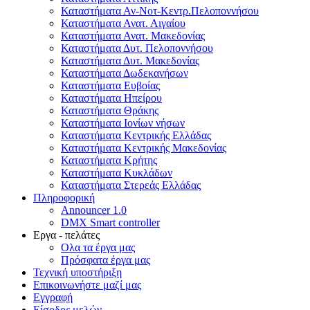
Καταστήματα Αν-Νοτ-Κεντρ.Πελοποννήσου
Καταστήματα Ανατ. Αιγαίου
Καταστήματα Ανατ. Μακεδονίας
Καταστήματα Δυτ. Πελοποννήσου
Καταστήματα Δυτ. Μακεδονίας
Καταστήματα Δωδεκανήσων
Καταστήματα Ευβοίας
Καταστήματα Ηπείρου
Καταστήματα Θράκης
Καταστήματα Ιονίων νήσων
Καταστήματα Κεντρικής Ελλάδας
Καταστήματα Κεντρικής Μακεδονίας
Καταστήματα Κρήτης
Καταστήματα Κυκλάδων
Καταστήματα Στερεάς Ελλάδας
Πληροφορική
Announcer 1.0
DMX Smart controller
Εργα - πελάτες
Ολα τα έργα μας
Πρόσφατα έργα μας
Τεχνική υποστήριξη
Επικοινωνήστε μαζί μας
Εγγραφή
Είσοδος μελών