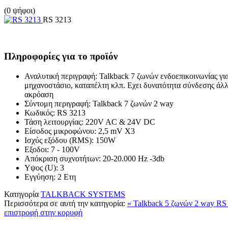
(0 ψήφοι)
RS 3213
Πληροφορίες για το προϊόν
Αναλυτική περιγραφή:
Talkback 7 ζωνών ενδοεπικοινωνίας για
μηχανοστάσιο, καταπέλτη κλπ. Εχει δυνατότητα σύνδεσης άλλων
ακρόαση
Σύντομη περιγραφή:
Talkback 7 ζωνών 2 way
Κωδικός:
RS 3213
Τάση λειτουργίας:
220V AC & 24V DC
Είσοδος μικροφώνου:
2,5 mV X3
Ισχύς εξόδου (RMS):
150W
Εξοδοι:
7 - 100V
Απόκριση συχνοτήτων:
20-20.000 Hz -3db
Υψος (U):
3
Εγγύηση:
2 Ετη
Κατηγορία
TALKBACK SYSTEMS
Περισσότερα σε αυτή την κατηγορία:
« Talkback 5 ζωνών 2 way RS
επιστροφή στην κορυφή