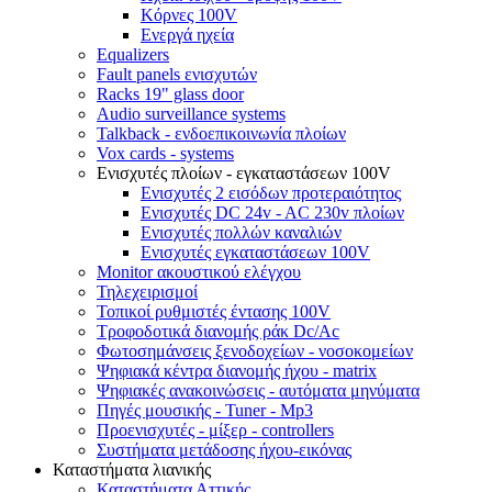
Κόρνες 100V
Ενεργά ηχεία
Equalizers
Fault panels ενισχυτών
Racks 19" glass door
Audio surveillance systems
Talkback - ενδοεπικοινωνία πλοίων
Vox cards - systems
Ενισχυτές πλοίων - εγκαταστάσεων 100V
Ενισχυτές 2 εισόδων προτεραιότητος
Ενισχυτές DC 24v - AC 230v πλοίων
Ενισχυτές πολλών καναλιών
Ενισχυτές εγκαταστάσεων 100V
Monitor ακουστικού ελέγχου
Τηλεχειρισμοί
Τοπικοί ρυθμιστές έντασης 100V
Τροφοδοτικά διανομής ράκ Dc/Ac
Φωτοσημάνσεις ξενοδοχείων - νοσοκομείων
Ψηφιακά κέντρα διανομής ήχου - matrix
Ψηφιακές ανακοινώσεις - αυτόματα μηνύματα
Πηγές μουσικής - Tuner - Mp3
Προενισχυτές - μίξερ - controllers
Συστήματα μετάδοσης ήχου-εικόνας
Καταστήματα λιανικής
Καταστήματα Αττικής