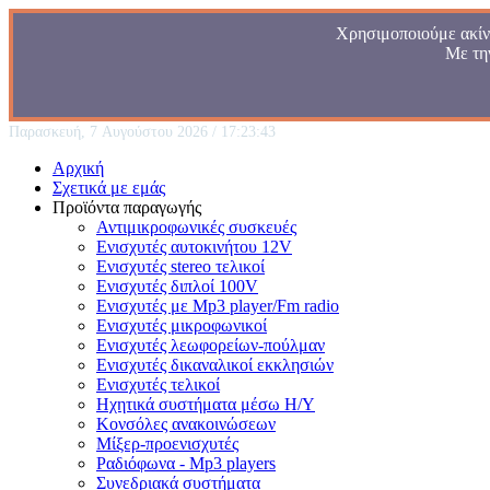
Χρησιμοποιούμε ακίνδ
Με τη
Παρασκευή, 7 Αυγούστου 2026 / 17:23:43
Αρχική
Σχετικά με εμάς
Προϊόντα παραγωγής
Αντιμικροφωνικές συσκευές
Ενισχυτές αυτοκινήτου 12V
Ενισχυτές stereo τελικοί
Ενισχυτές διπλοί 100V
Ενισχυτές με Mp3 player/Fm radio
Ενισχυτές μικροφωνικοί
Ενισχυτές λεωφορείων-πούλμαν
Ενισχυτές δικαναλικοί εκκλησιών
Ενισχυτές τελικοί
Ηχητικά συστήματα μέσω Η/Υ
Κονσόλες ανακοινώσεων
Μίξερ-προενισχυτές
Ραδιόφωνα - Mp3 players
Συνεδριακά συστήματα